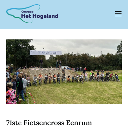
Skip
to
content
71ste Fietsencross Eenrum