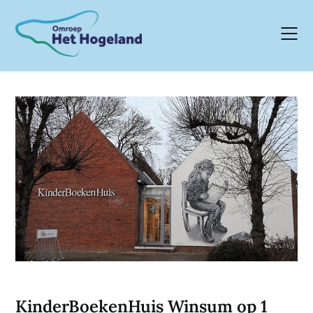
Skip
to
content
KinderBoekenHuis Winsum op 1