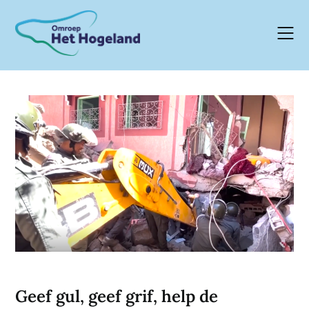
Skip
to
content
Geef gul, geef grif, help de