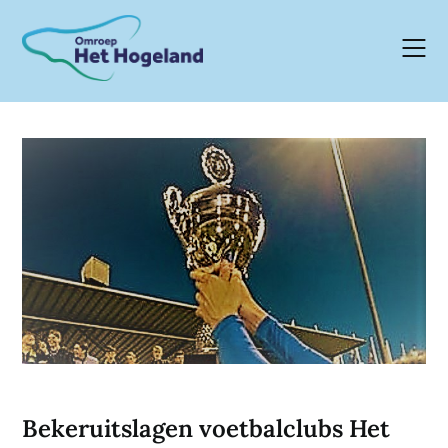
Skip
to
content
Bekeruitslagen voetbalclubs Het