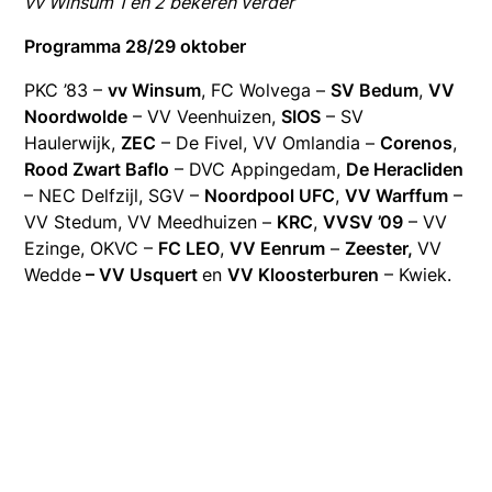
vv Winsum 1 en 2 bekeren verder
Programma 28/29 oktober
PKC ’83 –
vv Winsum
, FC Wolvega –
SV Bedum
,
VV
Noordwolde
– VV Veenhuizen,
SIOS
– SV
Haulerwijk,
ZEC
– De Fivel, VV Omlandia –
Corenos
,
Rood Zwart Baflo
– DVC Appingedam,
De Heracliden
– NEC Delfzijl, SGV –
Noordpool UFC
,
VV Warffum
–
VV Stedum, VV Meedhuizen –
KRC
,
VVSV ’09
– VV
Ezinge, OKVC –
FC LEO
,
VV Eenrum
–
Zeester,
VV
Wedde
– VV Usquert
en
VV Kloosterburen
– Kwiek.