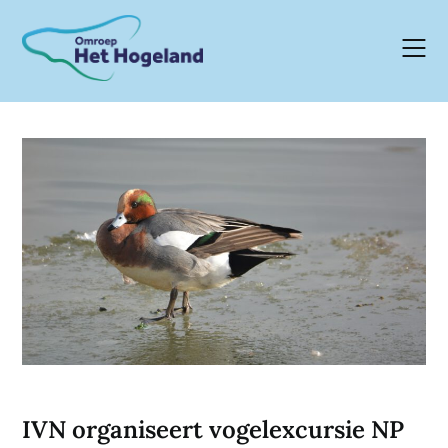
Skip
to
content
IVN organiseert vogelexcursie NP