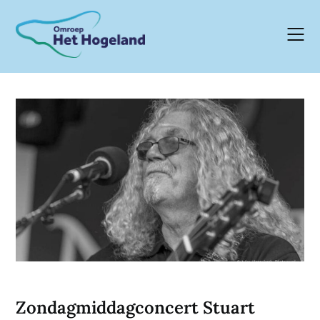
Skip
to
content
Zondagmiddagconcert Stuart