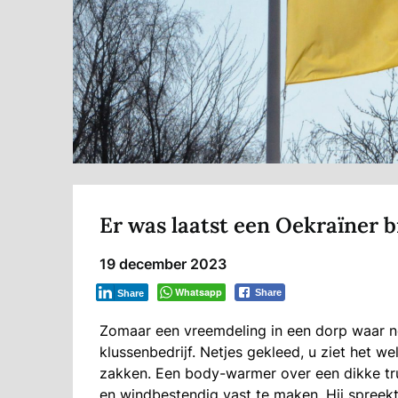
Er was laatst een Oekraïner bi
19 december 2023
Whatsapp
Share
Share
Zomaar een vreemdeling in een dorp waar no
klussenbedrijf. Netjes gekleed, u ziet het 
zakken. Een body-warmer over een dikke trui
en windbestendig vast te maken. Hij spreekt