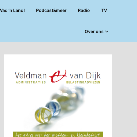
Wad ’n Land!
Podcast&meer
Radio
TV
Over ons