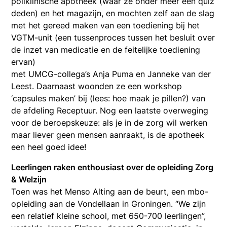
poliklinische apotheek (waar ze onder meer een quiz
deden) en het magazijn, en mochten zelf aan de slag
met het gereed maken van een toediening bij het
VGTM-unit (een tussenproces tussen het besluit over
de inzet van medicatie en de feitelijke toediening
ervan)
met UMCG-collega’s Anja Puma en Janneke van der
Leest. Daarnaast woonden ze een workshop
‘capsules maken’ bij (lees: hoe maak je pillen?) van
de afdeling Receptuur. Nog een laatste overweging
voor de beroepskeuze: als je in de zorg wil werken
maar liever geen mensen aanraakt, is de apotheek
een heel goed idee!
Leerlingen raken enthousiast over de opleiding Zorg
& Welzijn
Toen was het Menso Alting aan de beurt, een mbo-
opleiding aan de Vondellaan in Groningen. “We zijn
een relatief kleine school, met 650-700 leerlingen”,