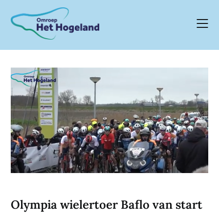
Skip
to
content
Olympia wielertoer Baflo van start