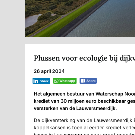
Plussen voor ecologie bij dijk
26 april 2024
Whatsapp
Share
Share
Het algemeen bestuur van Waterschap Noord
krediet van 30 miljoen euro beschikbaar ge
versterken van de Lauwersmeerdijk.
De dijkversterking van de Lauwersmeerdijk is
koppelkansen is toen al eerder krediet verl
haven in Lauwersoog en voor groot onderho