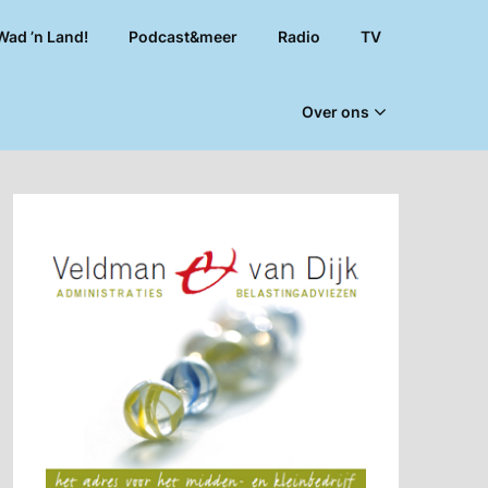
Wad ’n Land!
Podcast&meer
Radio
TV
Over ons