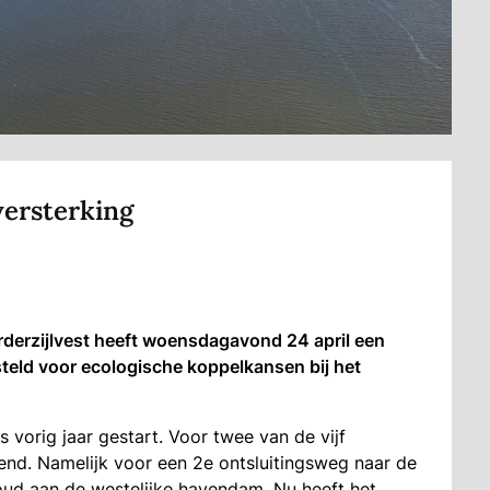
versterking
erzijlvest heeft woensdagavond 24 april een
steld voor ecologische koppelkansen bij het
 vorig jaar gestart. Voor twee van de vijf
eend. Namelijk voor een 2e ontsluitingsweg naar de
ud aan de westelijke havendam. Nu heeft het