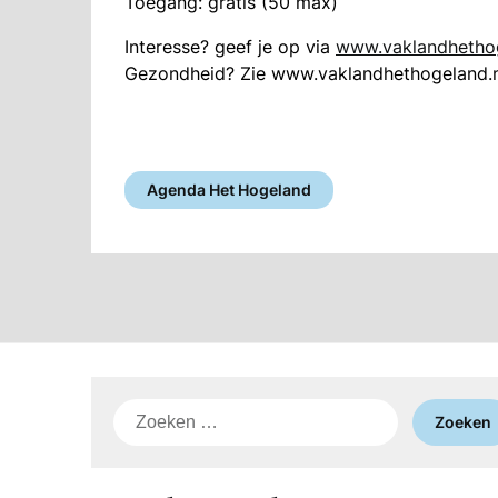
Toegang: gratis (50 max)
Interesse? geef je op via
www.vaklandhethog
Gezondheid? Zie www.vaklandhethogeland.n
Agenda Het Hogeland
Zoeken
naar: