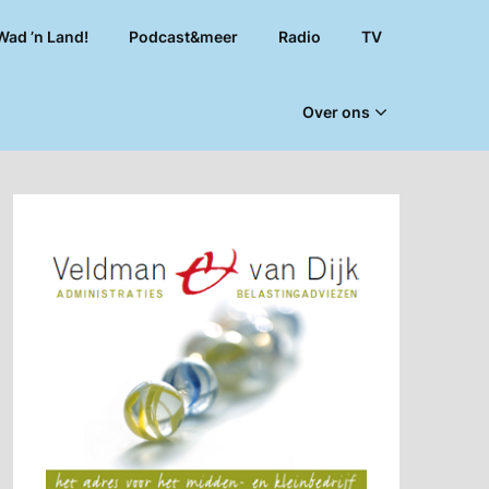
Wad ’n Land!
Podcast&meer
Radio
TV
Over ons