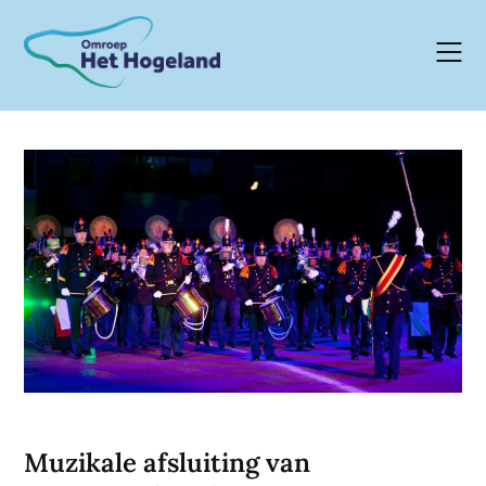
Skip
to
content
Muzikale afsluiting van