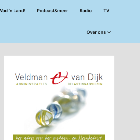
Wad ’n Land!
Podcast&meer
Radio
TV
Over ons