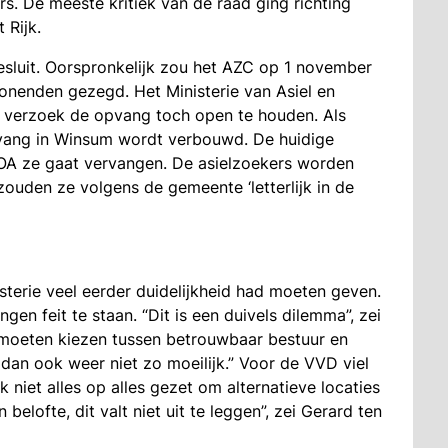
. De meeste kritiek van de raad ging richting
 Rijk.
 besluit. Oorspronkelijk zou het AZC op 1 november
onenden gezegd. Het Ministerie van Asiel en
 verzoek de opvang toch open te houden. Als
pvang in Winsum wordt verbouwd. De huidige
COA ze gaat vervangen. De asielzoekers worden
 zouden ze volgens de gemeente ‘letterlijk in de
sterie veel eerder duidelijkheid had moeten geven.
n feit te staan. “Dit is een duivels dilemma”, zei
 moeten kiezen tussen betrouwbaar bestuur en
 dan ook weer niet zo moeilijk.” Voor de VVD viel
 niet alles op alles gezet om alternatieve locaties
belofte, dit valt niet uit te leggen”, zei Gerard ten