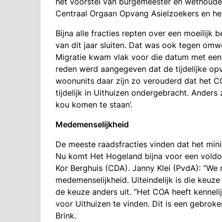
het voorstel van burgemeester en wethouders
Centraal Orgaan Opvang Asielzoekers en het
Bijna alle fracties repten over een moeilijk
van dit jaar sluiten. Dat was ook tegen omw
Migratie kwam vlak voor die datum met een
reden werd aangegeven dat de tijdelijke o
woonunits daar zijn zo verouderd dat het 
tijdelijk in Uithuizen ondergebracht. Anders
kou komen te staan’.
Medemenselijkheid
De meeste raadsfracties vinden dat het mini
Nu komt Het Hogeland bijna voor een voldonge
Kor Berghuis (CDA). Janny Klei (PvdA): “We
medemenselijkheid. Uiteindelijk is die keuze
de keuze anders uit. “Het COA heeft kennelijk
voor Uithuizen te vinden. Dit is een gebroken 
Brink.