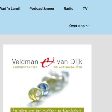
Wad ’n Land!
Podcast&meer
Radio
TV
Over ons