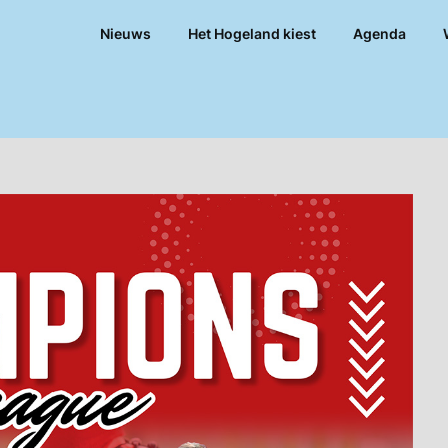
Nieuws
Het Hogeland kiest
Agenda