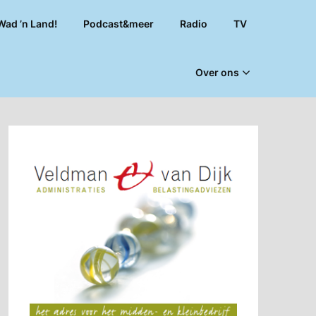
Wad ’n Land!
Podcast&meer
Radio
TV
Over ons