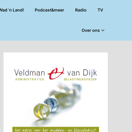
Wad ’n Land!
Podcast&meer
Radio
TV
Over ons