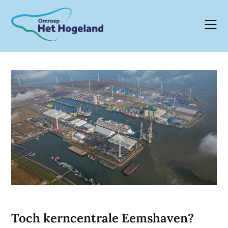
Skip
to
content
Toch kerncentrale Eemshaven?