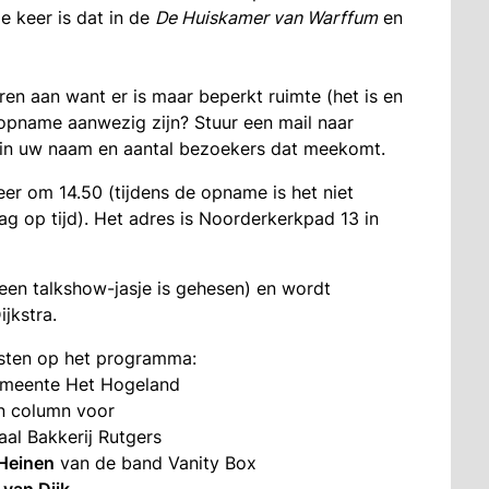
keer is dat in de
De Huiskamer van Warffum
en
ren aan want er is maar beperkt ruimte (het is en
de opname aanwezig zijn? Stuur een mail naar
in uw naam en aantal bezoekers dat meekomt.
er om 14.50 (tijdens de opname is het niet
g op tijd). Het adres is Noorderkerkpad 13 in
n een talkshow-jasje is gehesen) en wordt
jkstra.
sten op het programma:
emeente Het Hogeland
n column voor
aal Bakkerij Rutgers
Heinen
van de band Vanity Box
 van Dijk