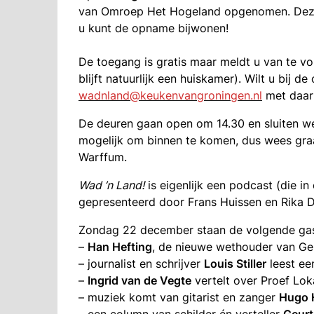
van Omroep Het Hogeland opgenomen. Deze 
u kunt de opname bijwonen!
De toegang is gratis maar meldt u van te vo
blijft natuurlijk een huiskamer). Wilt u bij 
wadnland@keukenvangroningen.nl
met daar
De deuren gaan open om 14.30 en sluiten we
mogelijk om binnen te komen, dus wees graa
Warffum.
Wad ’n Land!
is eigenlijk een podcast (die i
gepresenteerd door Frans Huissen en Rika Di
Zondag 22 december staan de volgende ga
–
Han Hefting
, de nieuwe wethouder van G
– journalist en schrijver
Louis Stiller
leest ee
–
Ingrid van de Vegte
vertelt over Proef Lok
– muziek komt van gitarist en zanger
Hugo 
– een column van schilder én verteller
Geurt