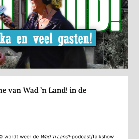
e van Wad ’n Land! in de
00
wordt weer de
Wad ’n Land!
-podcast/talkshow