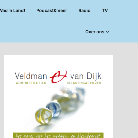
Wad ’n Land!
Podcast&meer
Radio
TV
Over ons