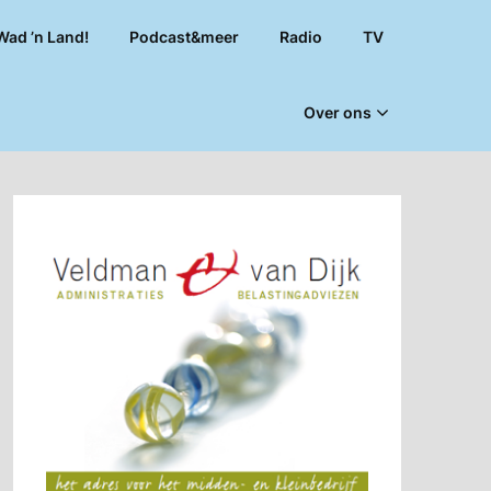
Wad ’n Land!
Podcast&meer
Radio
TV
Over ons