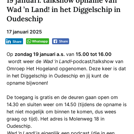
19 januari: talkshow opname van
Wad ’n Land! in het Diggelschip in
Oudeschip
17 januari 2025
Whatsapp
Share
Share
Op
zondag 19 januari a.s.
van
15.00 tot 16.00
wordt weer de
Wad ’n Land!
-podcast/talkshow van
Omroep Het Hogeland opgenomen. Deze keer is dat
in het Diggelschip in Oudeschip en jij kunt de
opname bijwonen!
De toegang is gratis en de deuren gaan open om
14.30 en sluiten weer om 14.50 (tijdens de opname is
het niet mogelijk om binnen te komen, dus wees
graag op tijd). Het adres is Molenweg 18 in
Oudeschip.
Wad ’n Land!
is eigenlijk een podcast (die in een