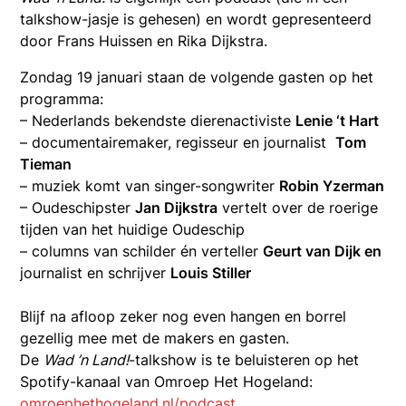
talkshow-jasje is gehesen) en wordt gepresenteerd
door Frans Huissen en Rika Dijkstra.
Zondag 19 januari staan de volgende gasten op het
programma:
– Nederlands bekendste dierenactiviste
Lenie ‘t Hart
– documentairemaker, regisseur en journalist
Tom
Tieman
– muziek komt van singer-songwriter
Robin Yzerman
– Oudeschipster
Jan Dijkstra
vertelt over de roerige
tijden van het huidige Oudeschip
– columns van schilder én verteller
Geurt van Dijk en
journalist en schrijver
Louis Stiller
Blijf na afloop zeker nog even hangen en borrel
gezellig mee met de makers en gasten.
De
Wad ’n Land!
-talkshow is te beluisteren op het
Spotify-kanaal van Omroep Het Hogeland
:
omroephethogeland.nl/podcast
.