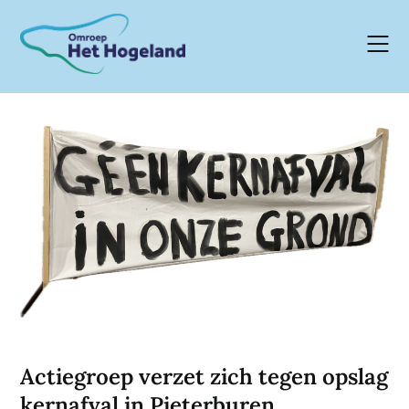
Skip
to
content
Actiegroep verzet zich tegen opslag
kernafval in Pieterburen