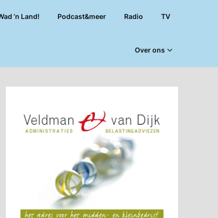
Wad ’n Land!
Podcast&meer
Radio
TV
Over ons