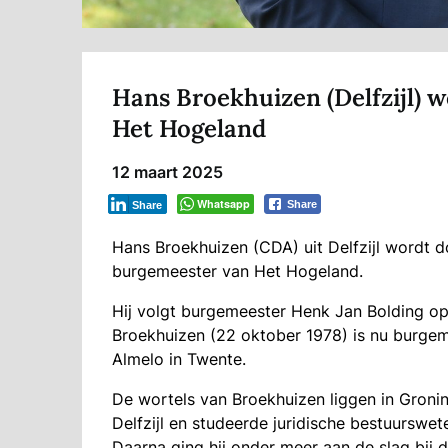
Hans Broekhuizen (Delfzijl) 
Het Hogeland
12 maart 2025
Whatsapp
Share
Share
Hans Broekhuizen (CDA) uit Delfzijl wordt
burgemeester van Het Hogeland.
Hij volgt burgemeester Henk Jan Bolding op
Broekhuizen (22 oktober 1978) is nu burge
Almelo in Twente.
De wortels van Broekhuizen liggen in Gronin
Delfzijl en studeerde juridische bestuurswe
Daarna ging hij onder meer aan de slag bij 