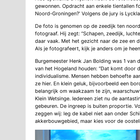
gewonnen. Opdracht aan enkele tientallen fo
Noord-Groningen?’ Volgens de jury is Lyckla
De foto is genomen op de zeedijk ten noord
fotograaf. Hij zegt: “Schapen, zeedijk, lucht
daar vaak. Met het gezicht naar de zee en d
Als je fotografeert, kijk je anders om je heen.
Burgemeester Henk Jan Bolding was 1 van d
van het Hogeland houden: “Dat komt door de 
individualisme. Mensen hebben behoefte aan r
ze hier. En klein geluk, bijvoorbeeld een bo
belangrijk om waakzaam te zijn, waarschuwt 
Klein Wetsinge. Iedereen ziet nu de aantast
gebeuren. De ingreep is buiten proportie. 
zeggen wij: leg de kabel niet aan onder S
akkerbouwgebied, maar kies voor de oostelij