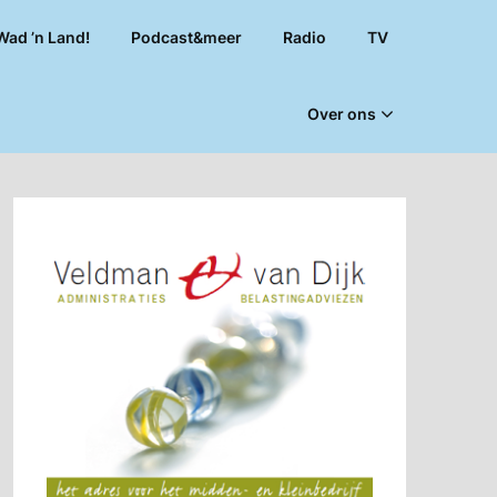
Wad ’n Land!
Podcast&meer
Radio
TV
Over ons