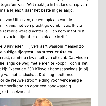
tografen was: ‘Wat raakt je in het landschap van
ma à Nijeholt daar het beste in geslaagd.
en van Uithuizen, de woonplaats van de
en: ik vind het een prachtige combinatie. Ik sta
e razende wereld achter je. Dan kom ik tot rust.
 Ik zoek altijd of er een plaatje inzit.”
e 3 juryleden. Hij verklaart waarom mensen zo
huidige tijdgeest van stress, drukte en
ust, ruimte en kwaliteit van uitzicht. Dat vinden
rdje langs de weg met eieren te koop.” Toch is het
hij: “Neem de 380 Kilovolt hoogspanningslijn bij
ing van het landschap. Dat mag nooit meer
Voor de nieuwe stroomleiding voor windenergie
chiermonnikoog en door een hoogwaardig
ke tunnelvariant.”