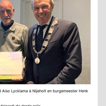
d Aiso Lycklama à Nijeholt en burgemeester Henk
inardi de derde prijs.