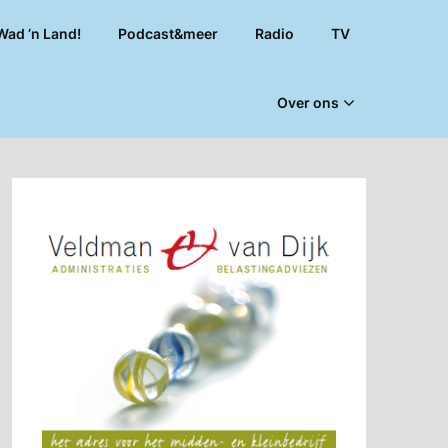
Wad ’n Land!
Podcast&meer
Radio
TV
Over ons