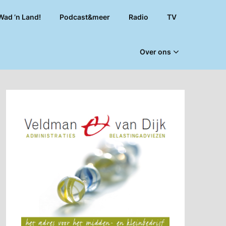
Wad ’n Land!
Podcast&meer
Radio
TV
Over ons