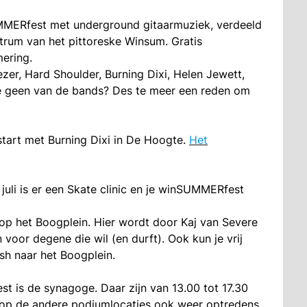
SUMMERfest met underground gitaarmuziek, verdeeld
ntrum van het pittoreske Winsum. Gratis
mering.
zer, Hard Shoulder, Burning Dixi, Helen Jewett,
 je geen van de bands? Des te meer een reden om
start met Burning Dixi in De Hoogte.
Het
juli is er een Skate clinic en je winSUMMERfest
) op het Boogplein. Hier wordt door Kaj van Severe
voor degene die wil (en durft). Ook kun je vrij
ush naar het Boogplein.
 is de synagoge. Daar zijn van 13.00 tot 17.30
r op de andere podiumlocaties ook weer optredens.