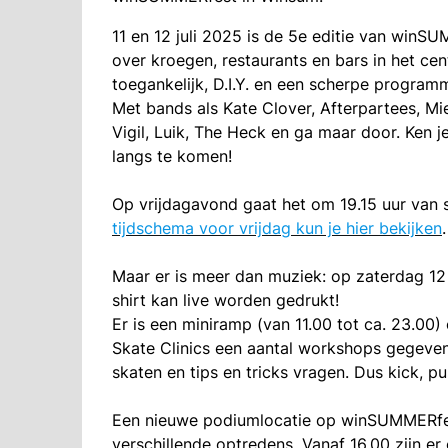
11 en 12 juli 2025 is de 5e editie van win
over kroegen, restaurants en bars in het ce
toegankelijk, D.I.Y. en een scherpe program
Met bands als Kate Clover, Afterpartees, Mie
Vigil, Luik, The Heck en ga maar door. Ken
langs te komen!
Op vrijdagavond gaat het om 19.15 uur van 
tijdschema voor vrijdag kun je hier bekijken
.
Maar er is meer dan muziek: op zaterdag 12 
shirt kan live worden gedrukt!
Er is een miniramp (van 11.00 tot ca. 23.00
Skate Clinics een aantal workshops gegeven 
skaten en tips en tricks vragen. Dus kick, p
Een nieuwe podiumlocatie op winSUMMERfest
verschillende optredens. Vanaf 16.00 zijn e