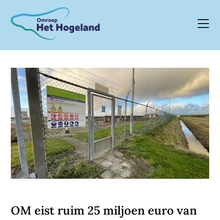
Skip
to
content
OM eist ruim 25 miljoen euro van