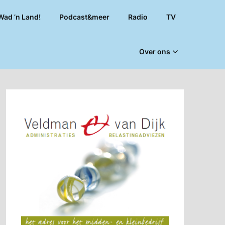
Wad ’n Land!
Podcast&meer
Radio
TV
Over ons