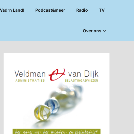
Wad ’n Land!
Podcast&meer
Radio
TV
Over ons