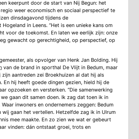
en keerpunt door de start van Nij Begun: het
egio weer economisch en sociaal perspectief te
izen dinsdagavond tijdens de
 Hogeland in Leens. “Het is een unieke kans om
ht voor de toekomst. En laten we eerlijk zijn: onze
g gewacht op gerechtigheid, op perspectief, op
rgemeester, als opvolger van Henk Jan Bolding. Hij
n
van de brand in sporthal De Vlijt in Bedum, m
aar
zijn aantreden zei Broekhuizen al dat hij als
. En hij heeft goede dingen gezien, hield hij de
aar opzoeken en versterken. “Die samenwerking
 we gaan dit samen doen. Ik zag dat toen ik in
. Waar inwoners en ondernemers zeggen: Bedum
wij gaan het vertellen. Hetzelfde zag ik in Ulrum
nnis mee maakte. En zo zien we wat er gebeurt
r vinden: dán ontstaat groei, trots en