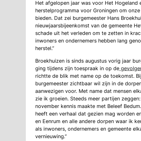
Het afgelopen jaar was voor Het Hogeland e
herstelprogramma voor Groningen om onze r
bieden. Dat zei burgemeester Hans Broekhu
nieuwjaarsbijeenkomst van de gemeente Het
schade uit het verleden om te zetten in krac
inwoners en ondernemers hebben lang genoe
herstel.”
Broekhuizen is sinds augustus vorig jaar bu
ging tijdens zijn toespraak in op de
gevolge
richtte de blik met name op de toekomst. Bij 
burgemeester zichtbaar wil zijn in de dorpen
aanwezigen voor. Met name dat mensen elk
zie ik groeien. Steeds meer partijen zeggen:
november kennis maakte met Beleef Bedum
heeft een verhaal dat gezien mag worden en 
en Eenrum en alle andere dorpen waar ik ke
als inwoners, ondernemers en gemeente elkaa
vernieuwing.”