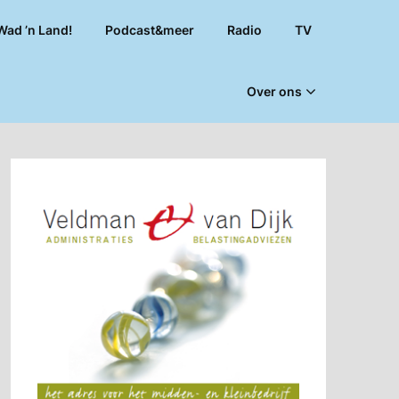
Wad ’n Land!
Podcast&meer
Radio
TV
Over ons