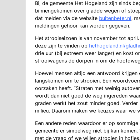
Bij de gemeente Het Hogeland zijn sinds be
binnengekomen over gladde wegen of stoepe
dat melden via de website
buitenbeter.nl
, m
meldingen gehoor kan worden gegeven.
Het strooiseizoen is van november tot april
deze zijn te vinden op
hethogeland.nl/gladh
drie uur (bij extreem weer langer) en kost 
strooiwagens de dorpen in om de hoofdweg
Hoewel mensen altijd een antwoord krijgen 
langskomen om te strooien. Een woordvoerde
oorzaken heeft. ”Straten met weinig autove
wordt dan niet goed de weg ingereden waard
graden werkt het zout minder goed. Verder i
milieu. Daarom maken we keuzes waar we we
Een andere reden waardoor er op sommige lo
gemeente er simpelweg niet bij kan komen.
met de vraag of we willen strooien in hofj