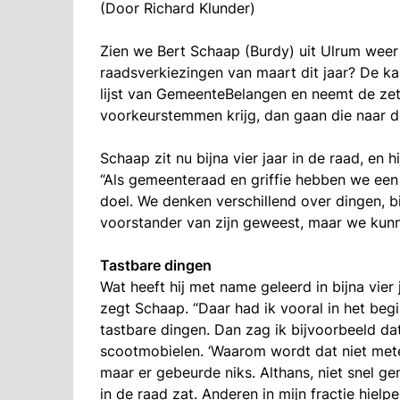
(Door Richard Klunder)
Zien we Bert Schaap (Burdy) uit Ulrum weer t
raadsverkiezingen van maart dit jaar? De kans
lijst van GemeenteBelangen en neemt de zetel a
voorkeurstemmen krijg, dan gaan die naar de
Schaap zit nu bijna vier jaar in de raad, en 
“Als gemeenteraad en griffie hebben we een
doel. We denken verschillend over dingen, b
voorstander van zijn geweest, maar we kunn
Tastbare dingen
Wat heeft hij met name geleerd in bijna vier 
zegt Schaap. “Daar had ik vooral in het begi
tastbare dingen. Dan zag ik bijvoorbeeld da
scootmobielen. ‘Waarom wordt dat niet metee
maar er gebeurde niks. Althans, niet snel g
in de raad zat. Anderen in mijn fractie hiel