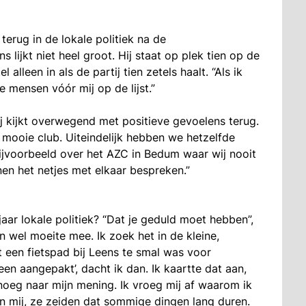
erug in de lokale politiek na de
 lijkt niet heel groot. Hij staat op plek tien op de
lleen in als de partij tien zetels haalt. “Als ik
 mensen vóór mij op de lijst.”
hij kijkt overwegend met positieve gevoelens terug.
 mooie club. Uiteindelijk hebben we hetzelfde
ijvoorbeeld over het AZC in Bedum waar wij nooit
en het netjes met elkaar bespreken.”
jaar lokale politiek? “Dat je geduld moet hebben”,
n wel moeite mee. Ik zoek het in de kleine,
t een fietspad bij Leens te smal was voor
n aangepakt’, dacht ik dan. Ik kaartte dat aan,
enoeg naar mijn mening. Ik vroeg mij af waarom ik
pen mij, ze zeiden dat sommige dingen lang duren.