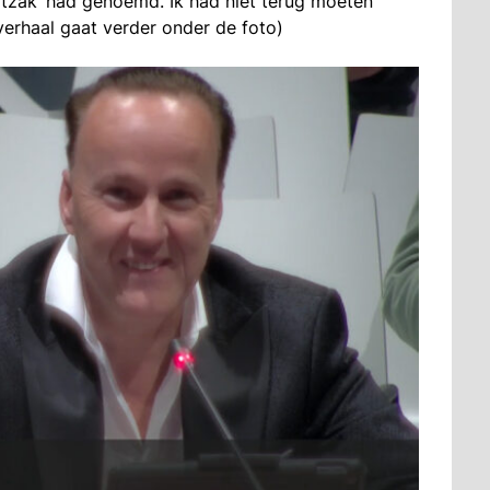
ootzak’ had genoemd. Ik had niet terug moeten
erhaal gaat verder onder de foto)