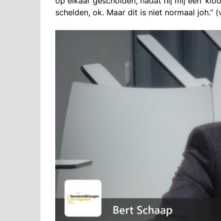
op elkaar gescholden, nadat hij mij een ‘kl
schelden, ok. Maar dit is niet normaal joh.”
(v