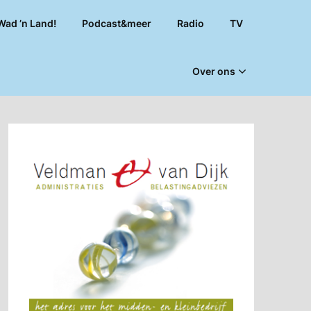
Wad ’n Land!
Podcast&meer
Radio
TV
Over ons