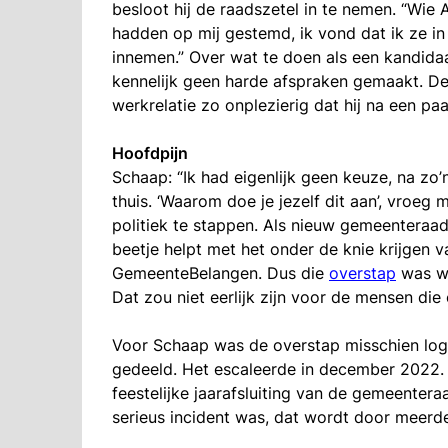
besloot hij de raadszetel in te nemen. “Wi
hadden op mij gestemd, ik vond dat ik ze in 
innemen.”
Over wat te doen als een kandida
kennelijk geen harde afspraken gemaakt. De
werkrelatie zo onplezierig dat hij na een 
Hoofdpijn
Schaap: “Ik had eigenlijk geen keuze, na zo’
thuis. ‘Waarom doe je jezelf dit aan’, vroeg 
politiek te stappen. Als nieuw gemeenteraad
beetje helpt met het onder de knie krijgen v
GemeenteBelangen. Dus die
overstap
was we
Dat zou niet eerlijk zijn voor de mensen di
Voor Schaap was de overstap misschien logi
gedeeld. Het escaleerde in december 2022.
feestelijke jaarafsluiting van de gemeenteraa
serieus incident was, dat wordt door meerd