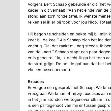
Volgens Bert Schaap gebeurde er dit (het w
kader in dit verhaal):
“Aan het einde van de 
stond aan zo’n ronde tafel. Ik wenste mens
reiken zei ik er bij ‘ook voor jou Nico’. Totaal
Hij begon te schelden en pakte mij bij mijn k
keer bij de keel.”
Als Schaap zich het incide
vochtig. “Ja, dat raakt mij nog steeds. Ik b
van de kaart.”
Schaap stapt een paar dagen n
er is gebeurd. “Ja, ik dacht ik ga het toch a
de strot grijpt. De politie gaf aan dat het
via een tussenpersoon.”
Excuses
Er volgde een gesprek met Schaap, Werkman
vroeg aan Werkman of hij zijn excuses aan mi
in het jaar stonden we tegenover elkaar in d
is een partijgenoot van mij er tussen gesp