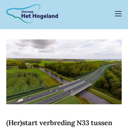
Skip
to
content
(Her)start verbreding N33 tussen