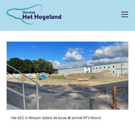
Skip
to
content
Het AZC in Winsum tijdens de bouw © archief RTV Noord