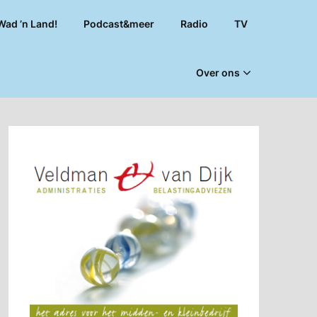
Wad ’n Land!
Podcast&meer
Radio
TV
Over ons