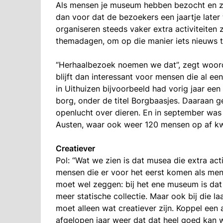
Als mensen je museum hebben bezocht en ze 
dan voor dat de bezoekers een jaartje late
organiseren steeds vaker extra activiteiten 
themadagen, om op die manier iets nieuws 
“Herhaalbezoek noemen we dat”, zegt woord
blijft dan interessant voor mensen die al een
in Uithuizen bijvoorbeeld had vorig jaar een
borg, onder de titel Borgbaasjes. Daaraan g
openlucht over dieren. En in september was 
Austen, waar ook weer 120 mensen op af k
Creatiever
Pol: “Wat we zien is dat musea die extra ac
mensen die er voor het eerst komen als men
moet wel zeggen: bij het ene museum is da
meer statische collectie. Maar ook bij die la
moet alleen wat creatiever zijn. Koppel een a
afgelopen jaar weer dat dat heel goed kan 