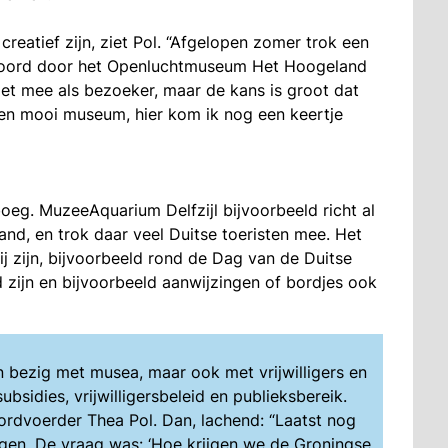
reatief zijn, ziet Pol. “Afgelopen zomer trok een
Noord door het Openluchtmuseum Het Hoogeland
niet mee als bezoeker, maar de kans is groot dat
 een mooi museum, hier kom ik nog een keertje
eg. MuzeeAquarium Delfzijl bijvoorbeeld richt al
nd, en trok daar veel Duitse toeristen mee. Het
 zijn, bijvoorbeeld rond de Dag van de Duitse
 zijn en bijvoorbeeld aanwijzingen of bordjes ook
en bezig met
musea, maar ook met vrijwilligers en
bsidies, vrijwilligersbeleid en publieksbereik.
ordvoerder Thea Pol. Dan, lachend: “Laatst nog
ngen. De vraag was: ‘Hoe krijgen we de Groningse