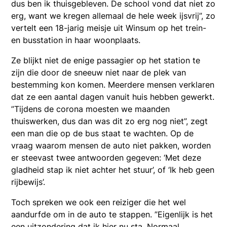
dus ben ik thuisgebleven. De school vond dat niet zo
erg, want we kregen allemaal de hele week ijsvrij”, zo
vertelt een 18-jarig meisje uit Winsum op het trein-
en busstation in haar woonplaats.
Ze blijkt niet de enige passagier op het station te
zijn die door de sneeuw niet naar de plek van
bestemming kon komen. Meerdere mensen verklaren
dat ze een aantal dagen vanuit huis hebben gewerkt.
”Tijdens de corona moesten we maanden
thuiswerken, dus dan was dit zo erg nog niet”, zegt
een man die op de bus staat te wachten. Op de
vraag waarom mensen de auto niet pakken, worden
er steevast twee antwoorden gegeven: ‘Met deze
gladheid stap ik niet achter het stuur’, of ‘Ik heb geen
rijbewijs’.
Toch spreken we ook een reiziger die het wel
aandurfde om in de auto te stappen. ”Eigenlijk is het
een uitzondering dat ik hier nu sta. Normaal