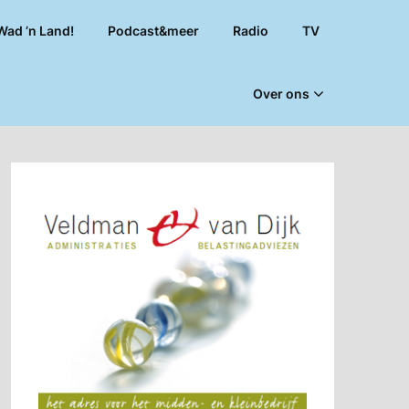
Wad ’n Land!
Podcast&meer
Radio
TV
Over ons