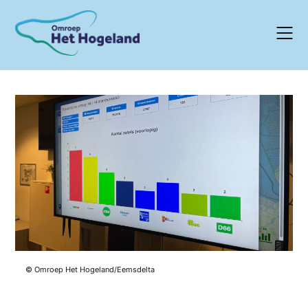
Skip
to
content
© Omroep Het Hogeland/Eemsdelta