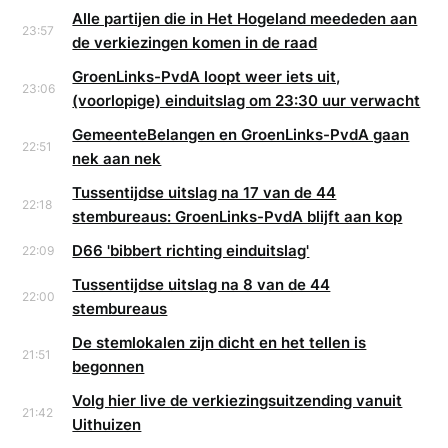
Alle partijen die in Het Hogeland meededen aan
23:57
de verkiezingen komen in de raad
GroenLinks-PvdA loopt weer iets uit,
23:06
(voorlopige) einduitslag om 23:30 uur verwacht
GemeenteBelangen en GroenLinks-PvdA gaan
22:51
nek aan nek
Tussentijdse uitslag na 17 van de 44
22:18
stembureaus: GroenLinks-PvdA blijft aan kop
D66 'bibbert richting einduitslag'
22:09
Tussentijdse uitslag na 8 van de 44
22:00
stembureaus
De stemlokalen zijn dicht en het tellen is
21:51
begonnen
Volg hier live de verkiezingsuitzending vanuit
21:42
Uithuizen