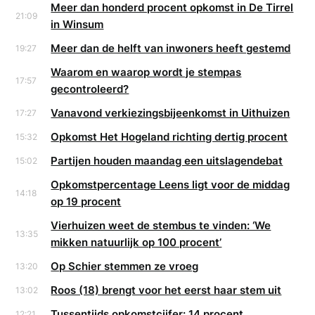
Meer dan honderd procent opkomst in De Tirrel
21:09
in Winsum
Meer dan de helft van inwoners heeft gestemd
19:27
Waarom en waarop wordt je stempas
17:57
gecontroleerd?
Vanavond verkiezingsbijeenkomst in Uithuizen
17:27
Opkomst Het Hogeland richting dertig procent
15:32
Partijen houden maandag een uitslagendebat
15:02
Opkomstpercentage Leens ligt voor de middag
14:18
op 19 procent
Vierhuizen weet de stembus te vinden: ‘We
13:35
mikken natuurlijk op 100 procent’
Op Schier stemmen ze vroeg
13:20
Roos (18) brengt voor het eerst haar stem uit
13:02
Tussentijds opkomstcijfer: 14 procent
12:21