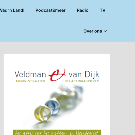
Wad ’n Land!
Podcast&meer
Radio
TV
Over ons