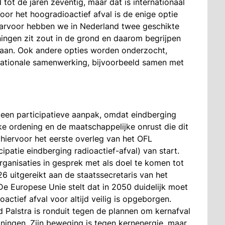
tot de jaren zeventig, maar dat is internationaal
or het hoogradioactief afval is de enige optie
aarvoor hebben we in Nederland twee geschikte
oningen zit zout in de grond en daarom begrijpen
staan. Ook andere opties worden onderzocht,
rnationale samenwerking, bijvoorbeeld samen met
een participatieve aanpak, omdat eindberging
jke ordening en de maatschappelijke onrust die dit
hiervoor het eerste overleg van het OFL
patie eindberging radioactief-afval) van start.
anisaties in gesprek met als doel te komen tot
26 uitgereikt aan de staatssecretaris van het
 De Europese Unie stelt dat in 2050 duidelijk moet
actief afval voor altijd veilig is opgeborgen.
 Palstra is ronduit tegen de plannen om kernafval
ningen. Zijn beweging is tegen kernenergie, maar