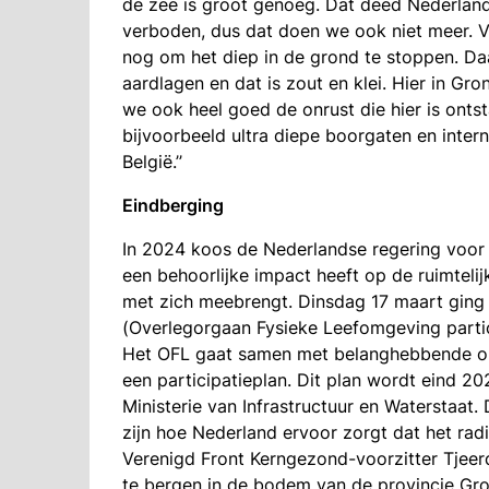
de zee is groot genoeg. Dat deed Nederland 
verboden, dus dat doen we ook niet meer. Vo
nog om het diep in de grond te stoppen. D
aardlagen en dat is zout en klei. Hier in Gr
we ook heel goed de onrust die hier is ont
bijvoorbeeld ultra diepe boorgaten en inte
België.’’
Eindberging
In 2024 koos de Nederlandse regering voor 
een behoorlijke impact heeft op de ruimteli
met zich meebrengt. Dinsdag 17 maart ging 
(Overlegorgaan Fysieke Leefomgeving partici
Het OFL gaat samen met belanghebbende org
een participatieplan. Dit plan wordt eind 20
Ministerie van Infrastructuur en Waterstaat.
zijn hoe Nederland ervoor zorgt dat het radio
Verenigd Front Kerngezond-voorzitter Tjeerd
te bergen in de bodem van de provincie Gro