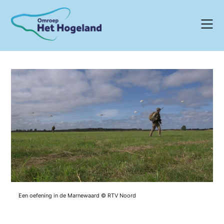
Skip
to
content
Een oefening in de Marnewaard © RTV Noord