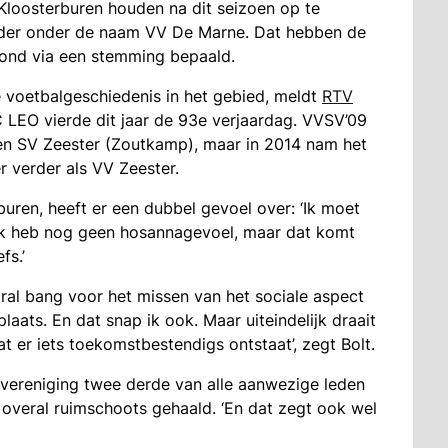
Kloosterburen houden na dit seizoen op te
der onder de naam VV De Marne. Dat hebben de
ond via een stemming bepaald.
voetbalgeschiedenis in het gebied, meldt
RTV
C LEO vierde dit jaar de 93e verjaardag. VVSV’09
 en SV Zeester (Zoutkamp), maar in 2014 nam het
 verder als VV Zeester.
buren, heeft er een dubbel gevoel over: ‘Ik moet
f. Ik heb nog geen hosannagevoel, maar dat komt
fs.’
ral bang voor het missen van het sociale aspect
aats. En dat snap ik ook. Maar uiteindelijk draait
dat er iets toekomstbestendigs ontstaat’, zegt Bolt.
lvereniging twee derde van alle aanwezige leden
 overal ruimschoots gehaald. ‘En dat zegt ook wel