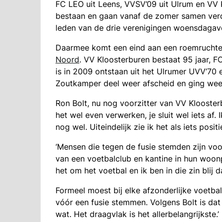
FC LEO uit Leens, VVSV’09 uit Ulrum en VV 
bestaan en gaan vanaf de zomer samen ver
leden van de drie verenigingen woensdagav
Daarmee komt een eind aan een roemruchte 
Noord
. VV Kloosterburen bestaat 95 jaar, F
is in 2009 ontstaan uit het Ulrumer UVV’70
Zoutkamper deel weer afscheid en ging weer
Ron Bolt, nu nog voorzitter van VV Klooster
het wel even verwerken, je sluit wel iets a
nog wel. Uiteindelijk zie ik het als iets positie
‘Mensen die tegen de fusie stemden zijn voo
van een voetbalclub en kantine in hun woonpl
het om het voetbal en ik ben in die zin blij 
Formeel moest bij elke afzonderlijke voetba
vóór een fusie stemmen. Volgens Bolt is dat
wat. Het draagvlak is het allerbelangrijkste.’