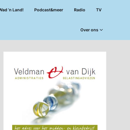
Wad ’n Land!
Podcast&meer
Radio
TV
Over ons