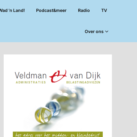
Wad ’n Land!
Podcast&meer
Radio
TV
Over ons