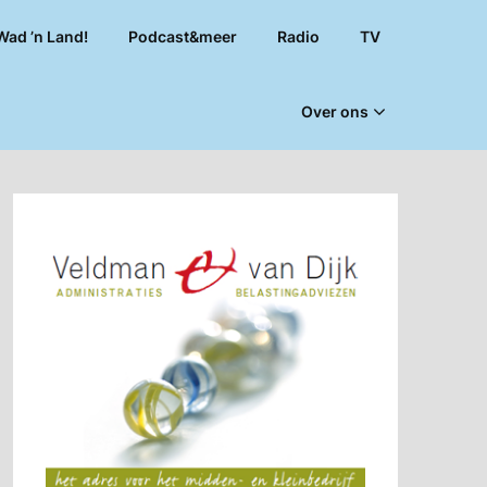
Wad ’n Land!
Podcast&meer
Radio
TV
Over ons