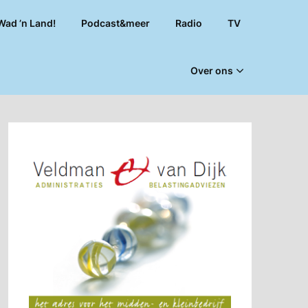
Wad ’n Land!
Podcast&meer
Radio
TV
Over ons