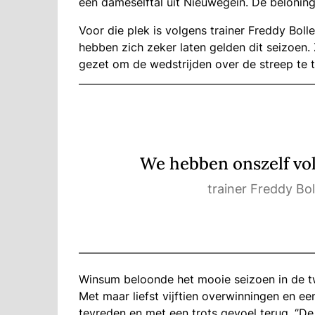
een dameselftal uit Nieuwegein. De beloning:
Voor die plek is volgens trainer Freddy Bol
hebben zich zeker laten gelden dit seizoen.
gezet om de wedstrijden over de streep te t
We hebben onszelf vol
trainer Freddy Bo
Winsum beloonde het mooie seizoen in de t
Met maar liefst vijftien overwinningen en een
tevreden en met een trots gevoel terug. ‘’D