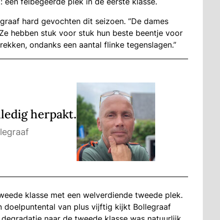
 een felbegeerde plek in de eerste klasse.
legraaf hard gevochten dit seizoen. ”De dames
 Ze hebben stuk voor stuk hun beste beentje voor
rekken, ondanks een aantal flinke tegenslagen.
”
ledig herpakt
.
llegraaf
weede klasse met een welverdiende tweede plek.
 doelpuntental van plus vijftig kijkt Bollegraaf
e degradatie naar de tweede klasse was natuurlijk