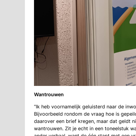
Wantrouwen
’’Ik heb voornamelijk geluisterd naar de inw
Bijvoorbeeld rondom de vraag hoe is gepeild
daarover een brief kregen, maar dat geldt n
wantrouwen. Zit je echt in een toneelstuk w
ander verhaal, want de één stapt met een vr