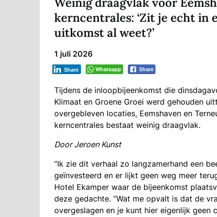
Weinig draagvlak voor Eemsha
kerncentrales: ‘Zit je echt in
uitkomst al weet?’
1 juli 2026
Whatsapp
Share
Share
Tijdens de inloopbijeenkomst die dinsdagav
Klimaat en Groene Groei werd gehouden uitt
overgebleven locaties, Eemshaven en Terneu
kerncentrales bestaat weinig draagvlak.
Door Jeroen Kunst
’’Ik zie dit verhaal zo langzamerhand een beet
geïnvesteerd en er lijkt geen weg meer terug
Hotel Ekamper waar de bijeenkomst plaatsvon
deze gedachte. ’’Wat me opvalt is dat de vr
overgeslagen en je kunt hier eigenlijk geen c