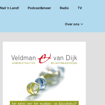
Wad ’n Land!
Podcast&meer
Radio
TV
Over ons