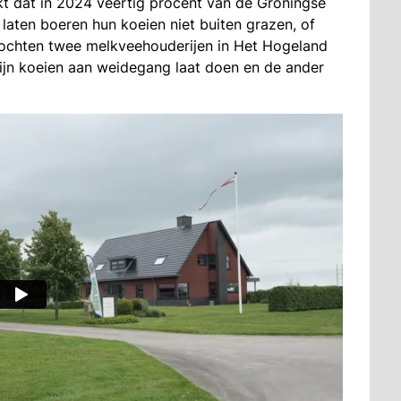
jkt dat in 2024 veertig procent van de Groningse
aten boeren hun koeien niet buiten grazen, of
zochten twee melkveehouderijen in Het Hogeland
ijn koeien aan weidegang laat doen en de ander