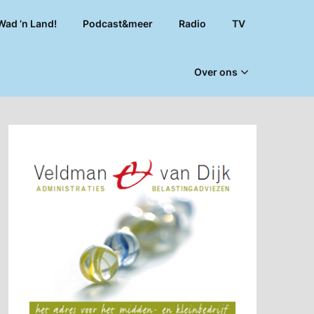
Wad ’n Land!
Podcast&meer
Radio
TV
Over ons