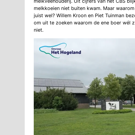
melkveehouderij. Uit cijfers van het CBS bli
melkkoeien niet buiten kwam. Maar waarom l
juist wel? Willem Kroon en Piet Tuinman be
om uit te zoeken waarom de ene boer wél z
niet.