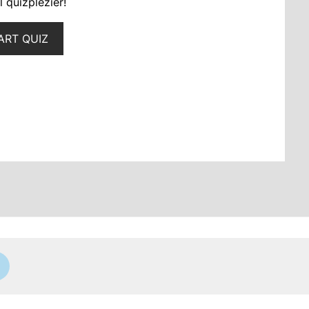
 quizplezier!
ART QUIZ