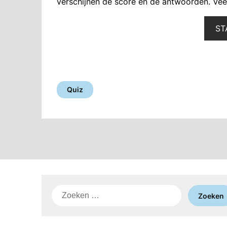
verschijnen de score en de antwoorden. Veel
ST
Quiz
Zoeken
naar: