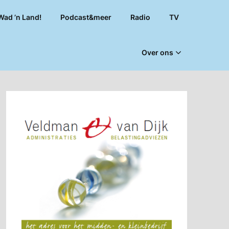
Wad ’n Land!
Podcast&meer
Radio
TV
Over ons