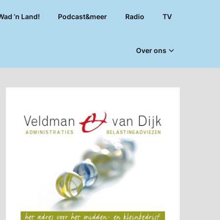
Wad ’n Land!
Podcast&meer
Radio
TV
Over ons