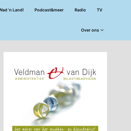
Wad ’n Land!
Podcast&meer
Radio
TV
Over ons