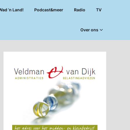
Wad ’n Land!
Podcast&meer
Radio
TV
Over ons