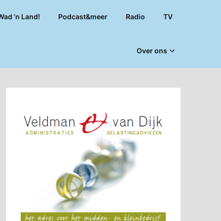
Wad ’n Land!
Podcast&meer
Radio
TV
Over ons