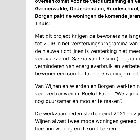
overeenkomst voor de verduurzaming en ve
Garmerwolde, Onderdendam, Roodeschool, 
Borgen pakt de woningen de komende jaren
Thuis’.
Met dit project krijgen de bewoners na lange 
tot 2019 in het versterkingsprogramma va
de nieuwe richtlijnen is versterking niet m
verduurzaamd. Saskia van Lissum (programm
verminderen van energieverbruik en verbeter
bewoner een comfortabelere woning en het i
Van Wijnen en Wierden en Borgen werkten no
veel vertrouwen in. Roelof Faber: ‘’We zijn
nog duurzamer en mooier te maken’’.
De werkzaamheden starten eind 2021 en zijn
Wijnen alvast twee modelwoningen gereed.
hoe hun woning eruit komt te zien.